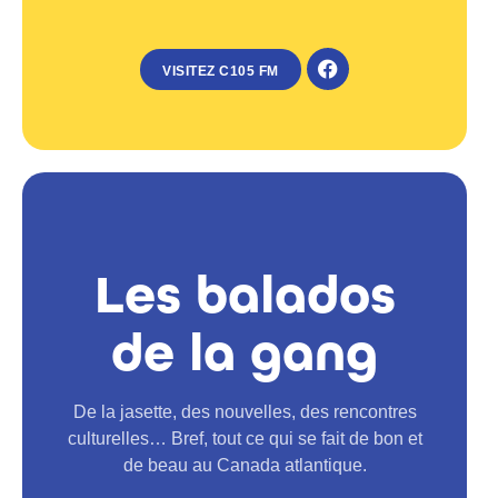
VISITEZ C105 FM
Les balados
de la gang
De la jasette, des nouvelles, des rencontres
culturelles… Bref, tout ce qui se fait de bon et
de beau au Canada atlantique.